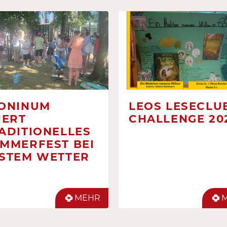
ONINUM
LEOS LESECLUB
IERT
CHALLENGE 20
ADITIONELLES
MMERFEST BEI
STEM WETTER
MEHR