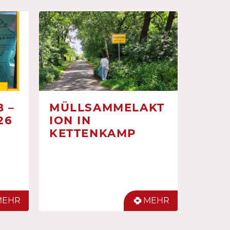
 –
MÜLLSAMMELAKT
26
ION IN
KETTENKAMP
MEHR
MEHR