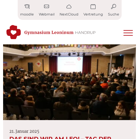
Zum
Inhalt
moodle
Webmail
NextCloud
Vertretung
Suche
springen
21. Januar 2025
DAS SIND WIR AM LEO! – TAG DER