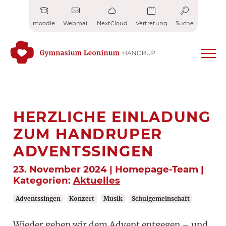
Zum
Inhalt
moodle
Webmail
NextCloud
Vertretung
Suche
springen
HERZLICHE EINLADUNG
ZUM HANDRUPER
ADVENTSSINGEN
23. November 2024 | Homepage-Team |
Kategorien:
Aktuelles
Adventssingen
Konzert
Musik
Schulgemeinschaft
Wieder gehen wir dem Advent entgegen – und