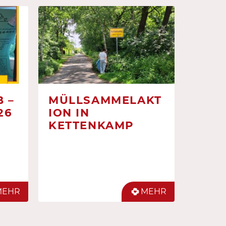
 –
MÜLLSAMMELAKT
26
ION IN
KETTENKAMP
MEHR
MEHR