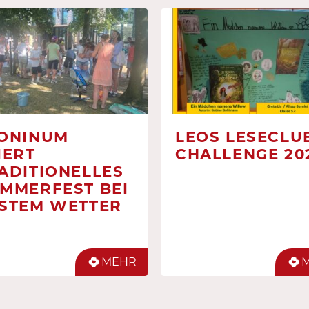
ONINUM
LEOS LESECLUB
IERT
CHALLENGE 20
ADITIONELLES
MMERFEST BEI
STEM WETTER
MEHR