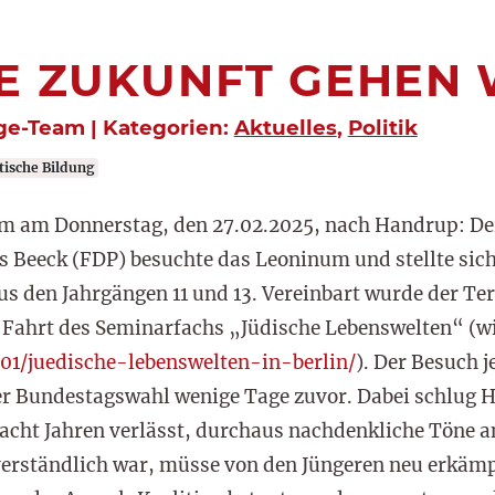
E ZUKUNFT GEHEN 
ge-Team | Kategorien:
Aktuelles
,
Politik
tische Bildung
am am Donnerstag, den 27.02.2025, nach Handrup: De
 Beeck (FDP) besuchte das Leoninum und stellte sic
us den Jahrgängen 11 und 13. Vereinbart wurde der Te
ahrt des Seminarfachs „Jüdische Lebenswelten“ (wir
01/juedische-lebenswelten-in-berlin/
). Der Besuch j
r Bundestagswahl wenige Tage zuvor. Dabei schlug H
ht Jahren verlässt, durchaus nachdenkliche Töne an.
verständlich war, müsse von den Jüngeren neu erkämp