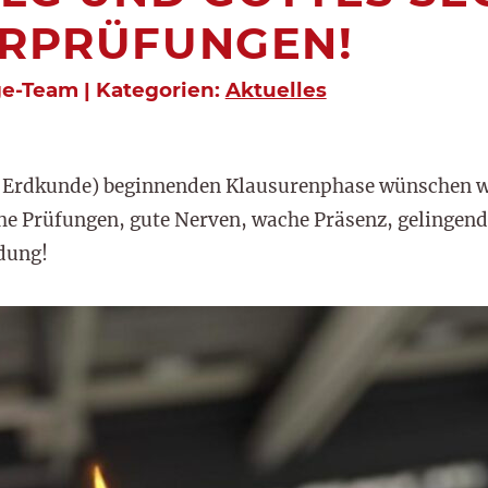
URPRÜFUNGEN!
ge-Team | Kategorien:
Aktuelles
h Erdkunde) beginnenden Klausurenphase wünschen wi
che Prüfungen, gute Nerven, wache Präsenz, gelingend
dung!