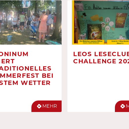
ONINUM
LEOS LESECLUB
IERT
CHALLENGE 20
ADITIONELLES
MMERFEST BEI
STEM WETTER
MEHR