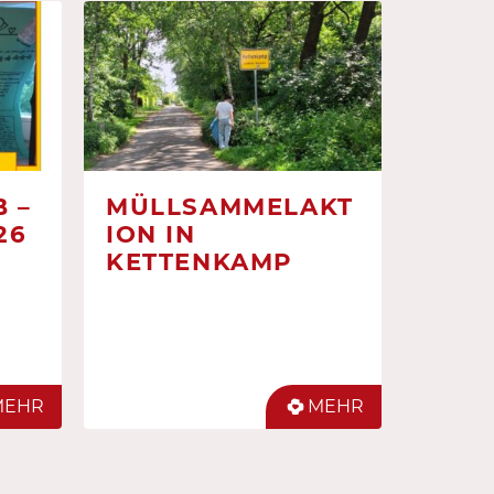
 –
MÜLLSAMMELAKT
26
ION IN
KETTENKAMP
MEHR
MEHR