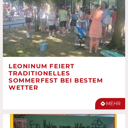
LEONINUM FEIERT
TRADITIONELLES
SOMMERFEST BEI BESTEM
WETTER
MEHR