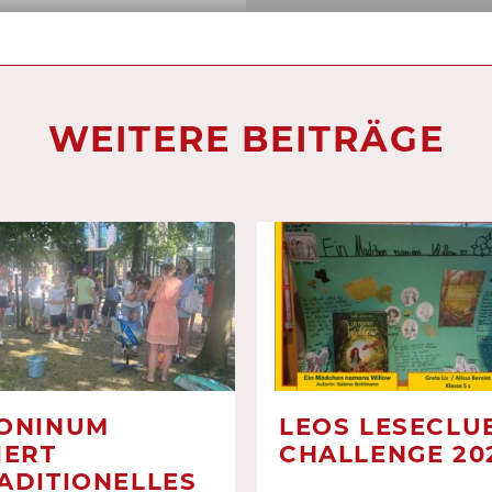
WEITERE BEITRÄGE
ONINUM
LEOS LESECLUB
IERT
CHALLENGE 20
ADITIONELLES