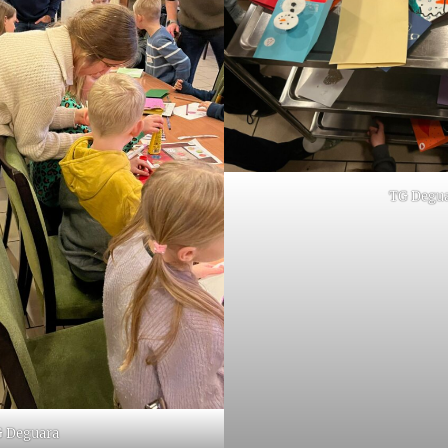
TG Degu
 Deguara