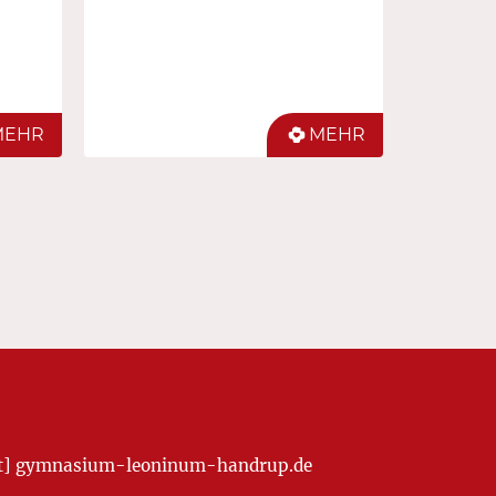
MEHR
MEHR
[at] gymnasium-leoninum-handrup.de