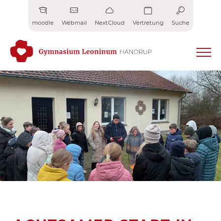
Zum
Inhalt
moodle
Webmail
NextCloud
Vertretung
Suche
springen