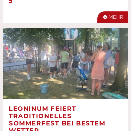
5
MEHR
LEONINUM FEIERT
TRADITIONELLES
SOMMERFEST BEI BESTEM
WETTER