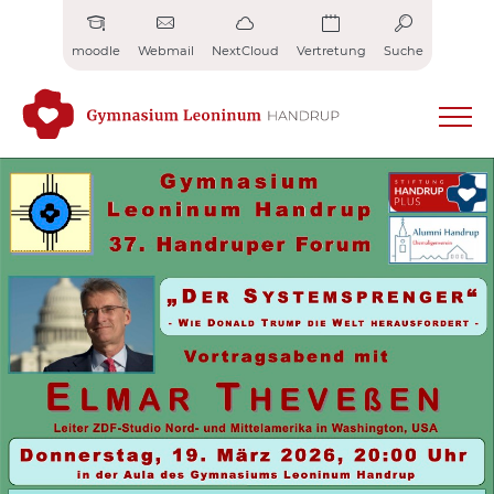
Zum
Inhalt
moodle
Webmail
NextCloud
Vertretung
Suche
springen