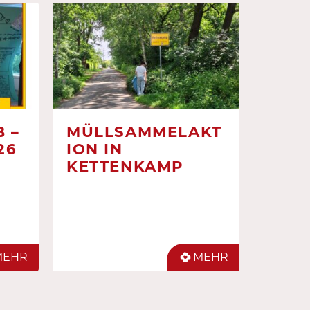
 –
MÜLLSAMMELAKT
26
ION IN
KETTENKAMP
MEHR
MEHR