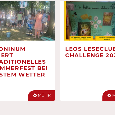
ONINUM
LEOS LESECLUB
IERT
CHALLENGE 20
ADITIONELLES
MMERFEST BEI
STEM WETTER
MEHR