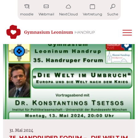
Zum
Inhalt
moodle
Webmail
NextCloud
Vertretung
Suche
springen
31. Mai 2024
35. HANDRUPER FORUM – „DIE WELT IM