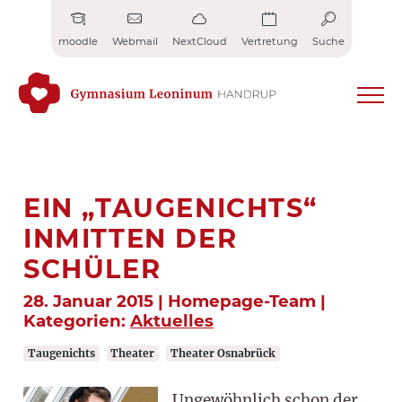
Zum
Inhalt
moodle
Webmail
NextCloud
Vertretung
Suche
springen
EIN „TAUGENICHTS“
INMITTEN DER
SCHÜLER
28. Januar 2015 | Homepage-Team |
Kategorien:
Aktuelles
Taugenichts
Theater
Theater Osnabrück
Ungewöhnlich schon der