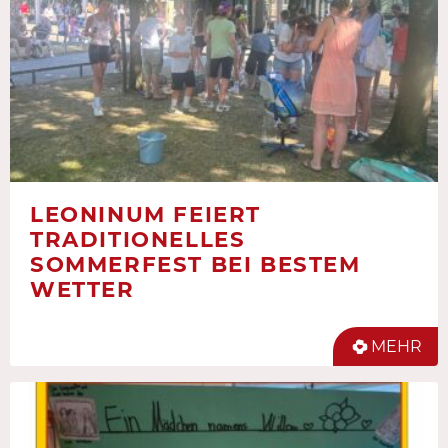
LEONINUM FEIERT
TRADITIONELLES
SOMMERFEST BEI BESTEM
WETTER
MEHR