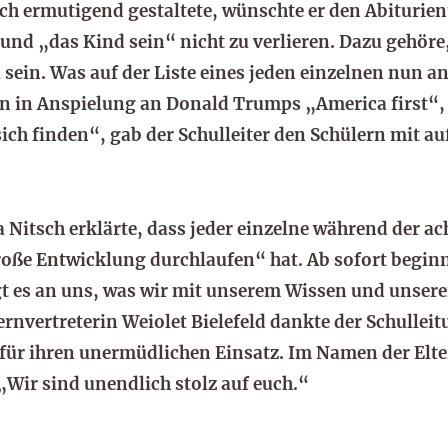
h ermutigend gestaltete, wünschte er den Abiturient
 und „das Kind sein“ nicht zu verlieren. Dazu gehör
sein. Was auf der Liste eines jeden einzelnen nun a
en in Anspielung an Donald Trumps „America first“, m
sich finden“, gab der Schulleiter den Schülern mit a
 Nitsch erklärte, dass jeder einzelne während der ac
große Entwicklung durchlaufen“ hat. Ab sofort begin
gt es an uns, was wir mit unserem Wissen und unse
ernvertreterin Weiolet Bielefeld dankte der Schulle
 für ihren unermüdlichen Einsatz. Im Namen der Elter
„Wir sind unendlich stolz auf euch.“