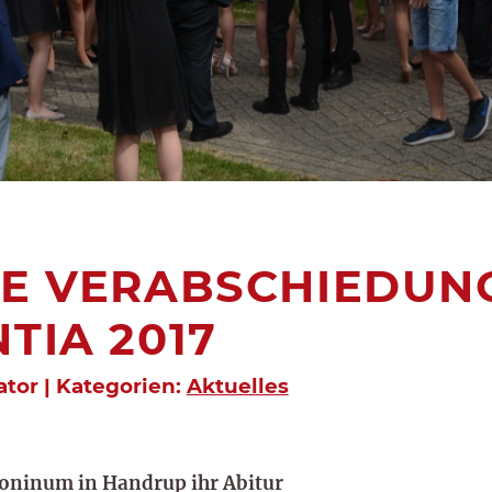
HE VERABSCHIEDUN
TIA 2017
rator | Kategorien:
Aktuelles
eoninum in Handrup ihr Abitur