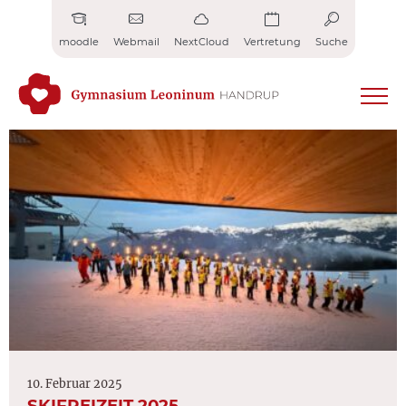
Zum
Inhalt
moodle
Webmail
NextCloud
Vertretung
Suche
springen
10. Februar 2025
SKIFREIZEIT 2025