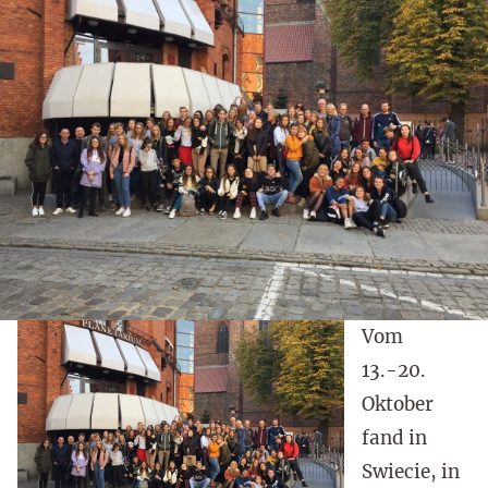
Vom
13.-20.
Oktober
fand in
Swiecie, in