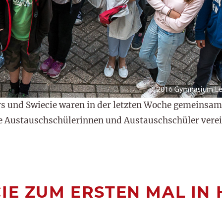
rs und Swiecie waren in der letzten Woche gemeinsam
le Austauschschülerinnen und Austauschschüler verei
IE ZUM ERSTEN MAL IN