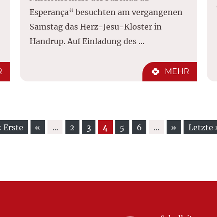
Esperança“ besuchten am vergangenen
Samstag das Herz-Jesu-Kloster in
Handrup. Auf Einladung des ...
R
MEHR
« Erste
«
...
2
3
4
5
6
...
»
Letzte 