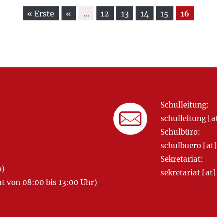
« Erste
«
...
12
13
14
15
16
Schulleitung:
schulleitung 
Schulbüro:
schulbuero [a
Sekretariat:
o)
sekretariat [
 von 08:00 bis 13:00 Uhr)