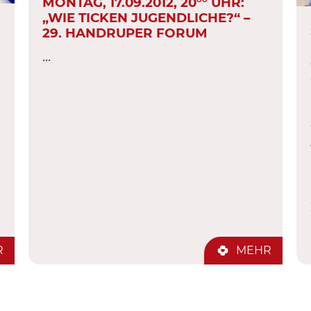
MONTAG, 17.09.2012, 20°° UHR:
„WIE TICKEN JUGENDLICHE?“ –
29. HANDRUPER FORUM
...
R
MEHR