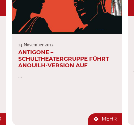
13. November 2012
ANTIGONE –
SCHULTHEATERGRUPPE FÜHRT
ANOUILH-VERSION AUF
...
R
MEHR