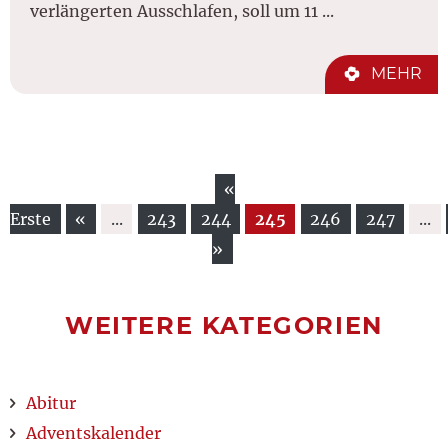
verlängerten Ausschlafen, soll um 11 ...
MEHR
«
Erste
«
...
243
244
245
246
247
...
»
WEITERE KATEGORIEN
Abitur
Adventskalender