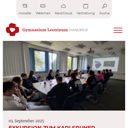
Zum
Inhalt
moodle
Webmail
NextCloud
Vertretung
Suche
springen
03. September 2025
EXKURSION ZUM KARLSRUHER