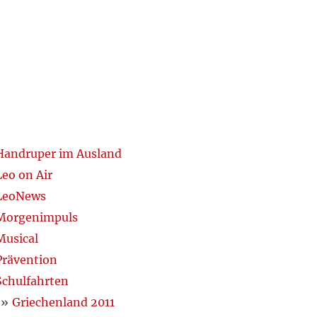
Handruper im Ausland
Leo on Air
LeoNews
Morgenimpuls
Musical
Prävention
Schulfahrten
Griechenland 2011