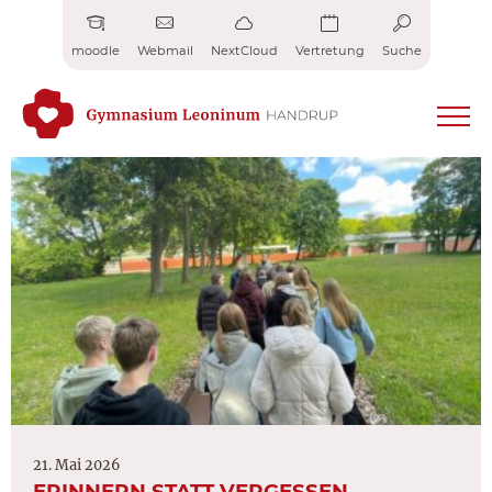
Zum
Inhalt
moodle
Webmail
NextCloud
Vertretung
Suche
springen
21. Mai 2026
ERINNERN STATT VERGESSEN