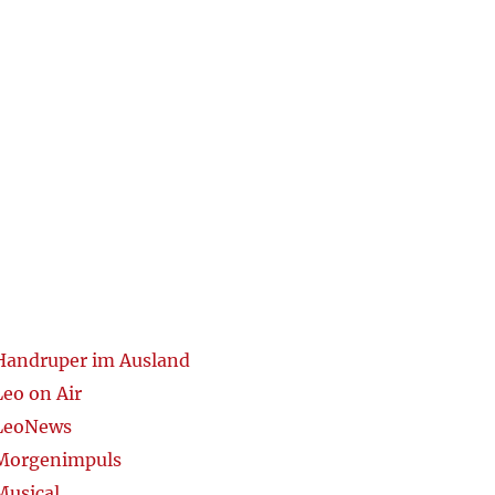
Handruper im Ausland
Leo on Air
LeoNews
Morgenimpuls
Musical