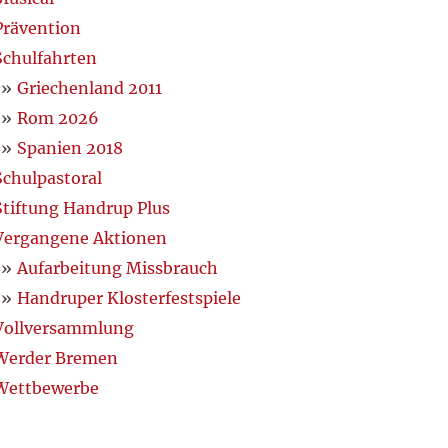
Prävention
Schulfahrten
Griechenland 2011
Rom 2026
Spanien 2018
Schulpastoral
Stiftung Handrup Plus
Vergangene Aktionen
Aufarbeitung Missbrauch
Handruper Klosterfestspiele
Vollversammlung
Werder Bremen
Wettbewerbe