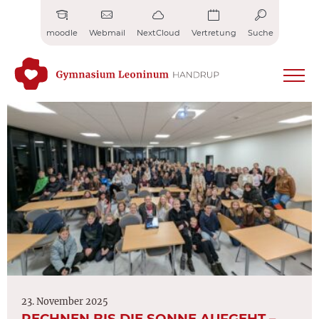
Zum
Inhalt
moodle
Webmail
NextCloud
Vertretung
Suche
springen
23. November 2025
RECHNEN BIS DIE SONNE AUFGEHT –